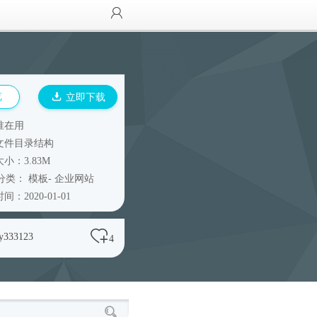
览
立即下载
谁在用
文件目录结构
小：3.83M
分类：
模板
-
企业网站
间：2020-01-01
sy333123
4