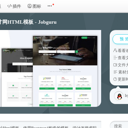
板
插件
图标
网HTML模板 - Jobguru
预 
看看
查看
文件大
素材
更新时
l